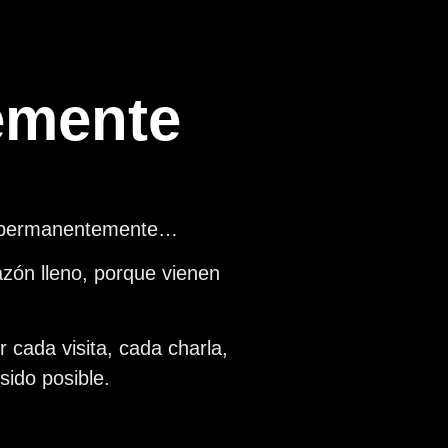
emente
pa permanentemente…
azón lleno, porque vienen
cada visita, cada charla,
ido posible.